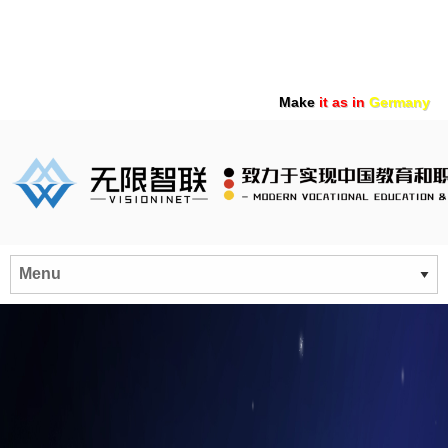
Make
it as in
Germany