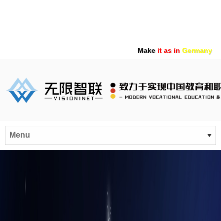
Make
it as in
Germany