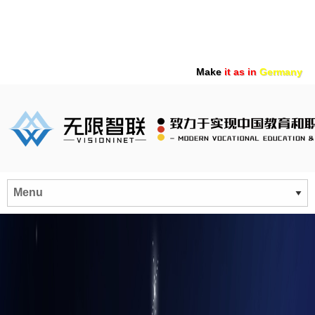
Make
it as in
Germany