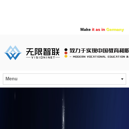
Make
it as in
Germany