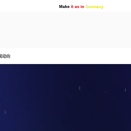
Make
it as in
Germany
闻动向