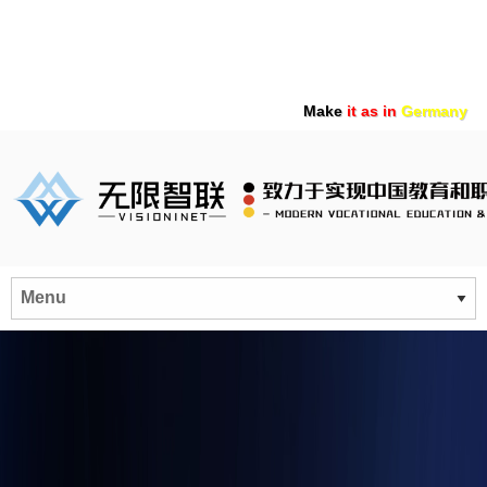
Make
it as in
Germany