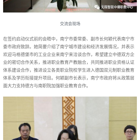
交流会现场
在签约启动仪式前的会晤中，南宁市委常委、副市长何颖代表南宁市
委市政府致辞。她简要介绍了南宁城市建设和经济发展情况，并表示
欢迎马格德堡市的工业企业来南宁来洽谈合作，希望建立中德双方企
业的密切合作关系，推进职业教育产教融合，共同推进职业资格认证
体系建设合作，推进设立各类职业院校学生进入德国双元制职业教育
体系及学历衔接提升项目。何颖副市长表示，南宁市政府将从政策层
面大力支持德方与南职院加强职业教育合作。