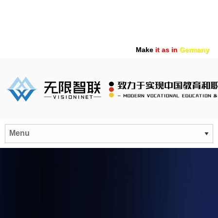
Make
it as in
Germany