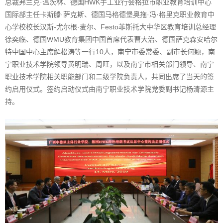
总裁弗兰克·温茨林、德国HWK手工业行会格拉市职业教育培训中心
国际部主任卡斯滕·萨克斯、德国马格德堡奥拖·冯·格里克职业教育中
心学校校长汉斯-尤尔根·麦尔、Festo菲斯托大中华区教育培训总经理
徐奕临、德国WMU教育集团中国首席代表曹大治、德国萨克森安哈尔
特中国中心主席解松涛等一行10人，南宁市委常委、副市长何颖，南
宁职业技术学院领导黄明瑞、周旺，以及南宁市相关部门领导、南宁
职业技术学院相关职能部门和二级学院负责人，共同出席了当天的签
约启用仪式。签约启动仪式由南宁职业技术学院党委副书记杨清源主
持。